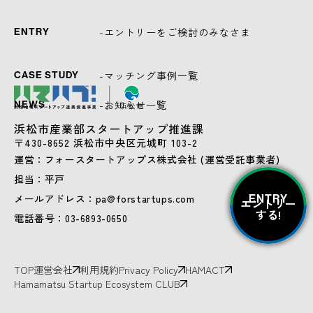
-エントリーをご検討のみなさま
ENTRY
-マッチング事例一覧
CASE STUDY
-お知らせ一覧
NEWS
浜松市産業部スタートアップ推進課
〒430-8652 浜松市中央区元城町 103-2
運営：フォースタートアップス株式会社 (運営受託事業者)
担当：平戸
メールアドレス：pa@forstartups.com
ENTRY
エントリー
する!
電話番号：03-6893-0650
TOP
運営会社
利用規約
Privacy Policy
HAMACT
Hamamatsu Startup Ecosystem CLUB