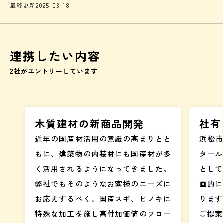
最終更新
2025-03-18
連携したい内容
2
社がエントリーしています
木質建材の新商品開発
社有
近年の国産材活用の意識の高まりとと
浜松市
もに、建築物の内装材にも国産材が多
タール
く活用されるようになってきました。
として
弊社でもそのようなお客様のニーズに
画的に
お応えするべく、国産スギ、ヒノキに
ります
特殊な加工を施し高付加価値のフロー
ご提案