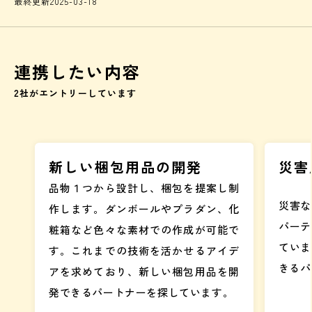
最終更新
2025-03-18
連携したい内容
2
社がエントリーしています
新しい梱包用品の開発
災害
品物１つから設計し、梱包を提案し制
災害な
作します。ダンボールやプラダン、化
パーテ
粧箱など色々な素材での作成が可能で
ていま
す。これまでの技術を活かせるアイデ
きるパ
アを求めており、新しい梱包用品を開
発できるパートナーを探しています。