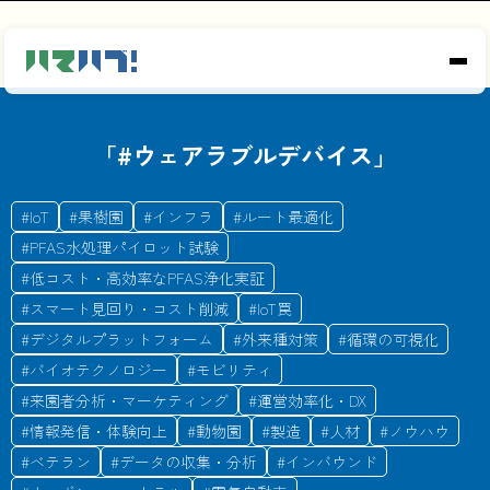
「#
ウェアラブルデバイス
」
#
IoT
#
果樹園
#
インフラ
#
ルート最適化
#
PFAS水処理パイロット試験
#
低コスト・高効率なPFAS浄化実証
#
スマート見回り・コスト削減
#
IoT罠
#
デジタルプラットフォーム
#
外来種対策
#
循環の可視化
#
バイオテクノロジー
#
モビリティ
#
来園者分析・マーケティング
#
運営効率化・DX
#
情報発信・体験向上
#
動物園
#
製造
#
人材
#
ノウハウ
#
ベテラン
#
データの収集・分析
#
インバウンド