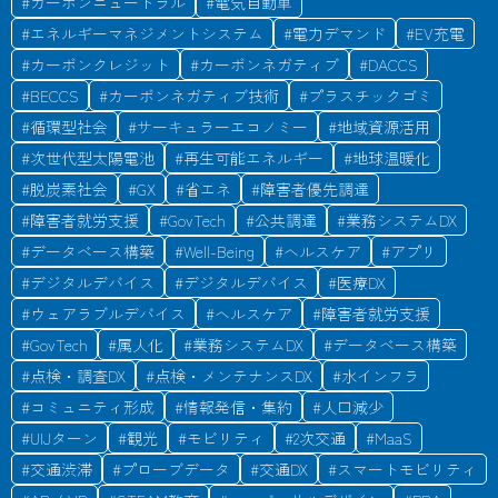
#
カーボンニュートラル
#
電気自動車
#
エネルギーマネジメントシステム
#
電力デマンド
#
EV充電
#
カーボンクレジット
#
カーボンネガティブ
#
DACCS
#
BECCS
#
カーボンネガティブ技術
#
プラスチックゴミ
#
循環型社会
#
サーキュラーエコノミー
#
地域資源活用
#
次世代型太陽電池
#
再生可能エネルギー
#
地球温暖化
#
脱炭素社会
#
GX
#
省エネ
#
障害者優先調達
#
障害者就労支援
#
GovTech
#
公共調達
#
業務システムDX
#
データベース構築
#
Well-Being
#
ヘルスケア
#
アプリ
#
デジタルデバイス
#
デジタルデバイス
#
医療DX
#
ウェアラブルデバイス
#
ヘルスケア
#
障害者就労支援
#
GovTech
#
属人化
#
業務システムDX
#
データベース構築
#
点検・調査DX
#
点検・メンテナンスDX
#
水インフラ
#
コミュニティ形成
#
情報発信・集約
#
人口減少
#
UIJターン
#
観光
#
モビリティ
#
2次交通
#
MaaS
#
交通渋滞
#
プローブデータ
#
交通DX
#
スマートモビリティ