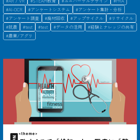
#
AR / VR
#
STEAM教育
#
ユニバーサルデザイン
#
PRA
#
AI-OCR
#
アンケートシステム
#
アンケート集計・分析
#
アンケート調査
#
廃材回収
#
アップサイクル
#
リサイクル
#
就農
#
test
#
test
#
データの活用
#
経験とナレッジの共有
#
農業/アグリ
<theme>
No.