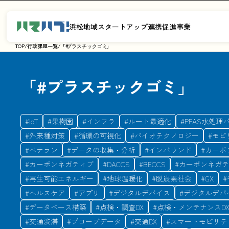
浜松地域スタートアップ連携促進事業
TOP
/
行政課題一覧
/
「#
」
プラスチックゴミ
「#
プラスチックゴミ
」
#
IoT
#
果樹園
#
インフラ
#
ルート最適化
#
PFAS水処理
#
外来種対策
#
循環の可視化
#
バイオテクノロジー
#
モビ
#
ベテラン
#
データの収集・分析
#
インバウンド
#
カーボ
#
カーボンネガティブ
#
DACCS
#
BECCS
#
カーボンネガテ
#
再生可能エネルギー
#
地球温暖化
#
脱炭素社会
#
GX
#
#
ヘルスケア
#
アプリ
#
デジタルデバイス
#
デジタルデバ
#
データベース構築
#
点検・調査DX
#
点検・メンテナンスD
#
交通渋滞
#
プローブデータ
#
交通DX
#
スマートモビリテ