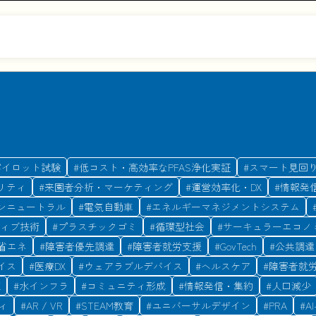
パイロット試験
#
低コスト・高効率なPFAS浄化実証
#
スマート見回
リティ
#
来園者分析・マーケティング
#
運営効率化・DX
#
情報発
ンニュートラル
#
電気自動車
#
エネルギーマネジメントシステム
ィブ技術
#
プラスチックゴミ
#
循環型社会
#
サーキュラーエコノ
省エネ
#
障害者優先調達
#
障害者就労支援
#
GovTech
#
公共調達
イス
#
医療DX
#
ウェアラブルデバイス
#
ヘルスケア
#
障害者就
X
#
水インフラ
#
コミュニティ形成
#
情報発信・集約
#
人口減少
ィ
#
AR / VR
#
STEAM教育
#
ユニバーサルデザイン
#
PRA
#
AI