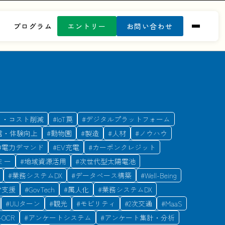
プログラム
エントリー
お問い合わせ
り・コスト削減
#
IoT罠
#
デジタルプラットフォーム
信・体験向上
#
動物園
#
製造
#
人材
#
ノウハウ
#
電力デマンド
#
EV充電
#
カーボンクレジット
ミー
#
地域資源活用
#
次世代型太陽電池
#
業務システムDX
#
データベース構築
#
Well-Being
労支援
#
GovTech
#
属人化
#
業務システムDX
#
UIJターン
#
観光
#
モビリティ
#
2次交通
#
MaaS
-OCR
#
アンケートシステム
#
アンケート集計・分析