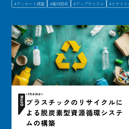
#
アンケート調査
#
廃材回収
#
アップサイクル
#
リサイク
<theme>
No.
プラスチックのリサイクルに
10
よる脱炭素型資源循環システ
ムの構築