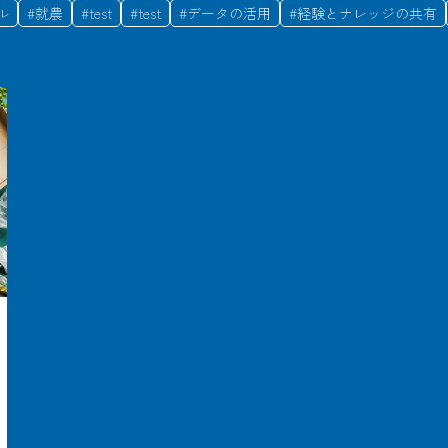
ル
#
就農
#
test
#
test
#
データの活用
#
経験とナレッジの共有