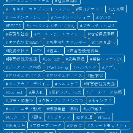
#
カーボンニュートラル
#
電気自動車
#
エネルギーマネジメントシステム
#
電力デマンド
#
EV充電
#
カーボンクレジット
#
カーボンネガティブ
#
DACCS
#
BECCS
#
カーボンネガティブ技術
#
プラスチックゴミ
#
循環型社会
#
サーキュラーエコノミー
#
地域資源活用
#
次世代型太陽電池
#
再生可能エネルギー
#
地球温暖化
#
脱炭素社会
#
GX
#
省エネ
#
障害者優先調達
#
障害者就労支援
#
GovTech
#
公共調達
#
業務システムDX
#
データベース構築
#
Well-Being
#
ヘルスケア
#
アプリ
#
デジタルデバイス
#
デジタルデバイス
#
医療DX
#
ウェアラブルデバイス
#
ヘルスケア
#
障害者就労支援
#
GovTech
#
属人化
#
業務システムDX
#
データベース構築
#
点検・調査DX
#
点検・メンテナンスDX
#
水インフラ
#
コミュニティ形成
#
情報発信・集約
#
人口減少
#
UIJターン
#
観光
#
モビリティ
#
2次交通
#
MaaS
#
交通渋滞
#
プローブデータ
#
交通DX
#
スマートモビリティ