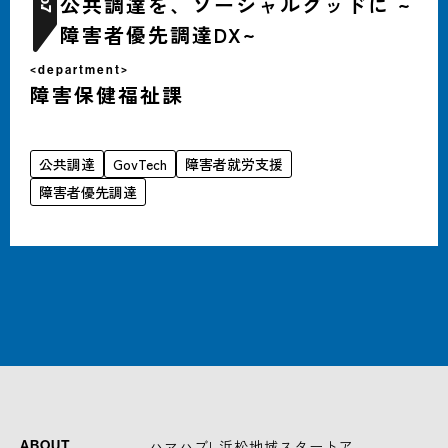
公共調達を、ソーシャルグッドに ~
7
障害者優先調達DX~
<department>
障害保健福祉課
公共調達
GovTech
障害者就労支援
障害者優先調達
-ハマハブ! 浜松地域スタートア
ABOUT