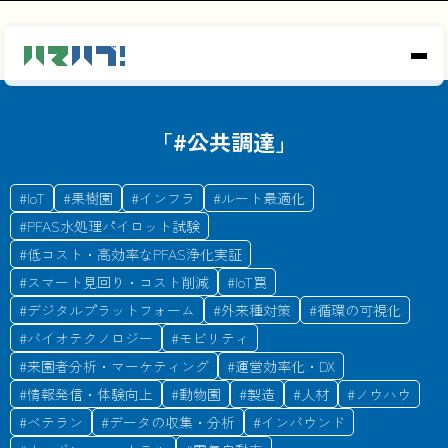
「#
公共調達
」
#
IoT
#
果樹園
#
インフラ
#
ルート最適化
#
PFAS水処理パイロット試験
#
低コスト・高効率なPFAS浄化実証
#
スマート見回り・コスト削減
#
IoT罠
#
デジタルプラットフォーム
#
外来種対策
#
循環の可視化
#
バイオテクノロジー
#
モビリティ
#
来園者分析・マーケティング
#
運営効率化・DX
#
情報発信・体験向上
#
動物園
#
製造
#
人材
#
ノウハウ
#
ベテラン
#
データの収集・分析
#
インバウンド