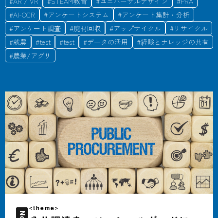
#
AR / VR
#
STEAM教育
#
ユニバーサルデザイン
#
PRA
#
AI-OCR
#
アンケートシステム
#
アンケート集計・分析
#
アンケート調査
#
廃材回収
#
アップサイクル
#
リサイクル
#
就農
#
test
#
test
#
データの活用
#
経験とナレッジの共有
#
農業/アグリ
<theme>
No.