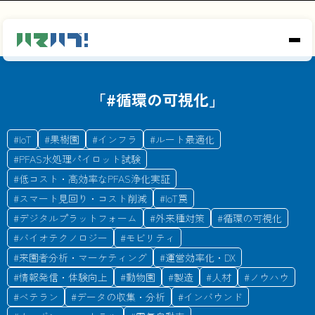
「#
循環の可視化
」
#
IoT
#
果樹園
#
インフラ
#
ルート最適化
#
PFAS水処理パイロット試験
#
低コスト・高効率なPFAS浄化実証
#
スマート見回り・コスト削減
#
IoT罠
#
デジタルプラットフォーム
#
外来種対策
#
循環の可視化
#
バイオテクノロジー
#
モビリティ
#
来園者分析・マーケティング
#
運営効率化・DX
#
情報発信・体験向上
#
動物園
#
製造
#
人材
#
ノウハウ
#
ベテラン
#
データの収集・分析
#
インバウンド