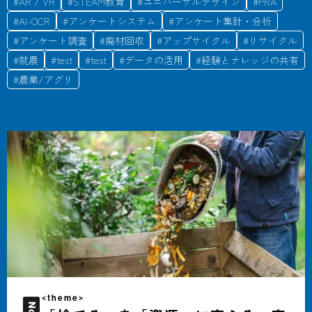
#
AR / VR
#
STEAM教育
#
ユニバーサルデザイン
#
PRA
#
AI-OCR
#
アンケートシステム
#
アンケート集計・分析
#
アンケート調査
#
廃材回収
#
アップサイクル
#
リサイクル
#
就農
#
test
#
test
#
データの活用
#
経験とナレッジの共有
#
農業/アグリ
<theme>
No.