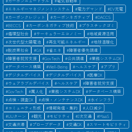
#
カーボンニュートラル
#
電気自動車
#
エネルギーマネジメントシステム
#
電力デマンド
#
EV充電
#
カーボンクレジット
#
カーボンネガティブ
#
DACCS
#
BECCS
#
カーボンネガティブ技術
#
プラスチックゴミ
#
循環型社会
#
サーキュラーエコノミー
#
地域資源活用
#
次世代型太陽電池
#
再生可能エネルギー
#
地球温暖化
#
脱炭素社会
#
GX
#
省エネ
#
障害者優先調達
#
障害者就労支援
#
GovTech
#
公共調達
#
業務システムDX
#
データベース構築
#
Well-Being
#
ヘルスケア
#
アプリ
#
デジタルデバイス
#
デジタルデバイス
#
医療DX
#
ウェアラブルデバイス
#
ヘルスケア
#
障害者就労支援
#
GovTech
#
属人化
#
業務システムDX
#
データベース構築
#
点検・調査DX
#
点検・メンテナンスDX
#
水インフラ
#
コミュニティ形成
#
情報発信・集約
#
人口減少
#
UIJターン
#
観光
#
モビリティ
#
2次交通
#
MaaS
#
交通渋滞
#
プローブデータ
#
交通DX
#
スマートモビリティ