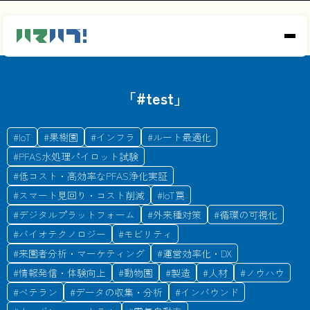
「#
test
」
#
IoT
#
果樹園
#
インフラ
#
ルート最適化
#
PFAS水処理パイロット試験
#
低コスト・高効率なPFAS浄化実証
#
スマート見回り・コスト削減
#
IoT罠
#
デジタルプラットフォーム
#
外来種対策
#
循環の可視化
#
バイオテクノロジー
#
モビリティ
#
来園者分析・マーケティング
#
運営効率化・DX
#
情報発信・体験向上
#
動物園
#
製造
#
人材
#
ノウハウ
#
ベテラン
#
データの収集・分析
#
インバウンド