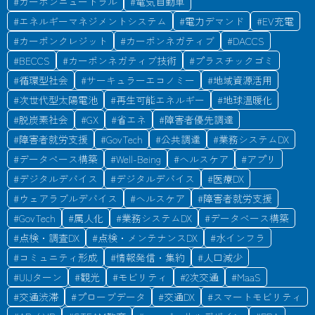
#
カーボンニュートラル
#
電気自動車
#
エネルギーマネジメントシステム
#
電力デマンド
#
EV充電
#
カーボンクレジット
#
カーボンネガティブ
#
DACCS
#
BECCS
#
カーボンネガティブ技術
#
プラスチックゴミ
#
循環型社会
#
サーキュラーエコノミー
#
地域資源活用
#
次世代型太陽電池
#
再生可能エネルギー
#
地球温暖化
#
脱炭素社会
#
GX
#
省エネ
#
障害者優先調達
#
障害者就労支援
#
GovTech
#
公共調達
#
業務システムDX
#
データベース構築
#
Well-Being
#
ヘルスケア
#
アプリ
#
デジタルデバイス
#
デジタルデバイス
#
医療DX
#
ウェアラブルデバイス
#
ヘルスケア
#
障害者就労支援
#
GovTech
#
属人化
#
業務システムDX
#
データベース構築
#
点検・調査DX
#
点検・メンテナンスDX
#
水インフラ
#
コミュニティ形成
#
情報発信・集約
#
人口減少
#
UIJターン
#
観光
#
モビリティ
#
2次交通
#
MaaS
#
交通渋滞
#
プローブデータ
#
交通DX
#
スマートモビリティ