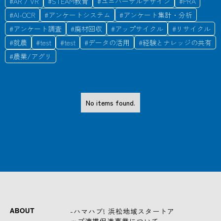
#
AR / VR
#
STEAM教育
#
ユニバーサルデザイン
#
PRA
#
AI-OCR
#
アンケートシステム
#
アンケート集計・分析
#
アンケート調査
#
廃材回収
#
アップサイクル
#
リサイクル
#
就農
#
test
#
test
#
データの活用
#
経験とナレッジの共有
#
農業/アグリ
No items found.
-ハマハブ! 浜松地域スタートア
ABOUT