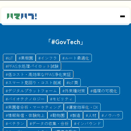
「#
GovTech
」
#
IoT
#
果樹園
#
インフラ
#
ルート最適化
#
PFAS水処理パイロット試験
#
低コスト・高効率なPFAS浄化実証
#
スマート見回り・コスト削減
#
IoT罠
#
デジタルプラットフォーム
#
外来種対策
#
循環の可視化
#
バイオテクノロジー
#
モビリティ
#
来園者分析・マーケティング
#
運営効率化・DX
#
情報発信・体験向上
#
動物園
#
製造
#
人材
#
ノウハウ
#
ベテラン
#
データの収集・分析
#
インバウンド