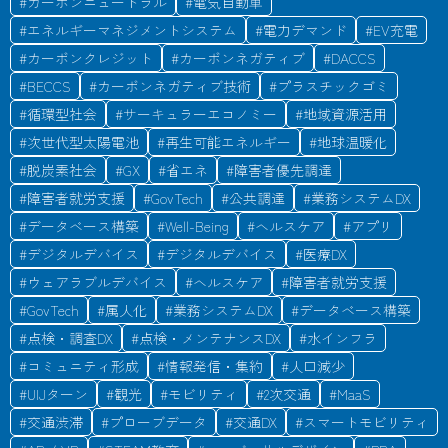
#
カーボンニュートラル
#
電気自動車
#
エネルギーマネジメントシステム
#
電力デマンド
#
EV充電
#
カーボンクレジット
#
カーボンネガティブ
#
DACCS
#
BECCS
#
カーボンネガティブ技術
#
プラスチックゴミ
#
循環型社会
#
サーキュラーエコノミー
#
地域資源活用
#
次世代型太陽電池
#
再生可能エネルギー
#
地球温暖化
#
脱炭素社会
#
GX
#
省エネ
#
障害者優先調達
#
障害者就労支援
#
GovTech
#
公共調達
#
業務システムDX
#
データベース構築
#
Well-Being
#
ヘルスケア
#
アプリ
#
デジタルデバイス
#
デジタルデバイス
#
医療DX
#
ウェアラブルデバイス
#
ヘルスケア
#
障害者就労支援
#
GovTech
#
属人化
#
業務システムDX
#
データベース構築
#
点検・調査DX
#
点検・メンテナンスDX
#
水インフラ
#
コミュニティ形成
#
情報発信・集約
#
人口減少
#
UIJターン
#
観光
#
モビリティ
#
2次交通
#
MaaS
#
交通渋滞
#
プローブデータ
#
交通DX
#
スマートモビリティ