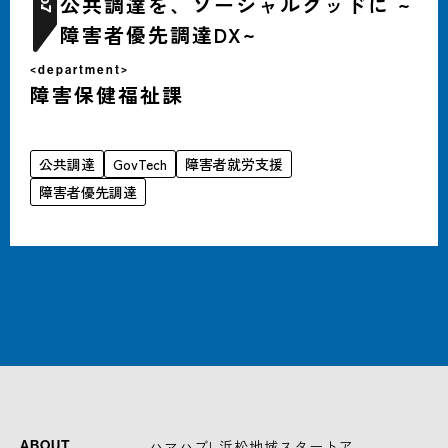
公共調達を、ソーシャルグッドに ~
7
障害者優先調達DX~
<department>
障害保健福祉課
公共調達
GovTech
障害者就労支援
障害者優先調達
-ハマハブ! 浜松地域スタートア
ABOUT