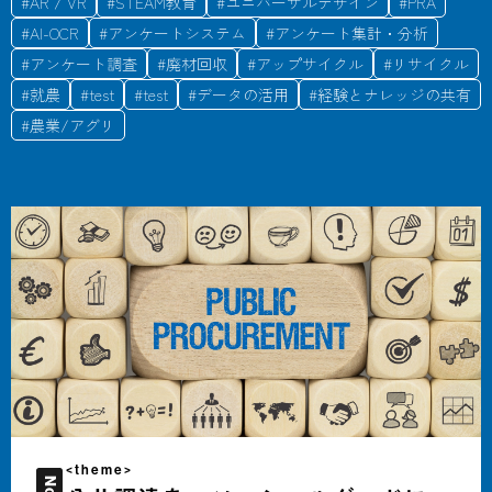
#
AR / VR
#
STEAM教育
#
ユニバーサルデザイン
#
PRA
#
AI-OCR
#
アンケートシステム
#
アンケート集計・分析
#
アンケート調査
#
廃材回収
#
アップサイクル
#
リサイクル
#
就農
#
test
#
test
#
データの活用
#
経験とナレッジの共有
#
農業/アグリ
<theme>
No.