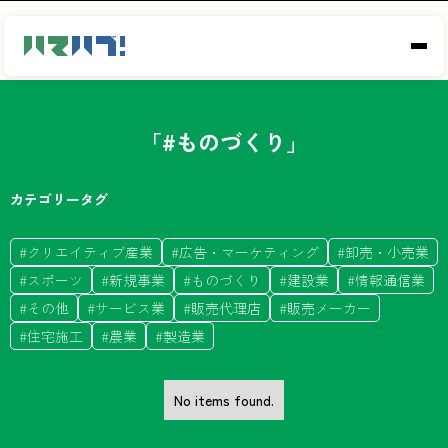
「#
ものづくり
」
カテゴリータグ
#
クリエイティブ産業
#
広告・マーケティング
#
卸売・小売業
#
スポーツ
#
新規事業
#
ものづくり
#
建設業
#
情報通信業
#
その他
#
サービス業
#
販売代理店
#
販売メーカー
#
住宅施工
#
農業
#
製造業
No items found.