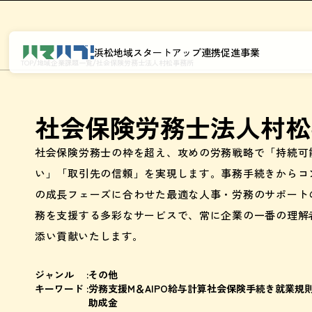
浜松地域スタートアップ連携促進事業
/
/
TOP
地域企業課題一覧
社会保険労務士法人村松事務所
社会保険労務士法人村松
社会保険労務士の枠を超え、攻めの労務戦略で「持続可
い」「取引先の信頼」を実現します。事務手続きからコ
の成長フェーズに合わせた最適な人事・労務のサポート
務を支援する多彩なサービスで、常に企業の一番の理解
添い貢献いたします。
ジャンル :
その他
キーワード :
労務支援
M＆A
IPO
給与計算
社会保険手続き
就業規
助成金